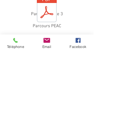
Parcours Cycle 3
Parcours PEAC
Téléphone
Email
Facebook
Parcours Secondaire
nous
15 route de Luglon
40420 GAREIN
06 30 67 60 76