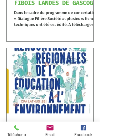
FIBOIS LANDES DE GASCOGNE
et la SEPANSO
Dans le cadre du programme de concertation,
« Dialogue Filière Société », plusieurs fiches
techniques ont été est édité. A télécharger ici
RENCONTRES RÉGIONALES DE
L’ÉDUCATION A
Téléphone
Email
Facebook
L'ENVIRONNEMENT - 21 & 22