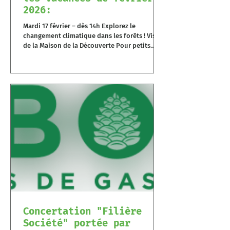
2026:
Mardi 17 février – dès 14h Explorez le
changement climatique dans les forêts ! Visite
de la Maison de la Découverte Pour petits
enfants (dès 8 ans) et grands adultes Jeudi 19
février – dès 14h Partez à l’aventure dans la
forêt ! Jeu de piste sur les animaux Pour les
enfants dès 3 ans (accompagnés d’un parent)
Sur réservation au 06.30.67.60.76 ou
contact@grainedeforet.fr
Concertation "Filière
Société" portée par