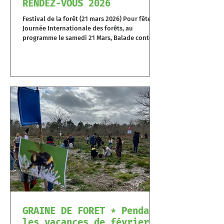
RENDEZ-VOUS 2026
Festival de la forêt (21 mars 2026) Pour fêter la
Journée Internationale des forêts, au
programme le samedi 21 Mars, Balade contée
par Celine Misson suivi de Musique et danses
Fête de la nature (22 au 26 mai 2026) Pour les
20 ans de la fête de la Nature à Garein la forêt
fête la nature ! Le mercredi 20 mai, la classe de
CM2 de Vert organise les ateliers pour les
enfants des centres de loisirs de la
communauté de communes Le samedi 22 mai,
Plantation de plantes vivaces, m
GRAINE DE FORET * Pendant
les vacances de février